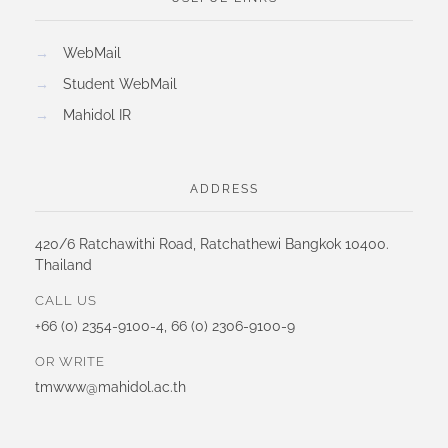
→
WebMail
→
Student WebMail
→
Mahidol IR
ADDRESS
420/6 Ratchawithi Road, Ratchathewi Bangkok 10400.
Thailand
CALL US
+66 (0) 2354-9100-4, 66 (0) 2306-9100-9
OR WRITE
tmwww@mahidol.ac.th