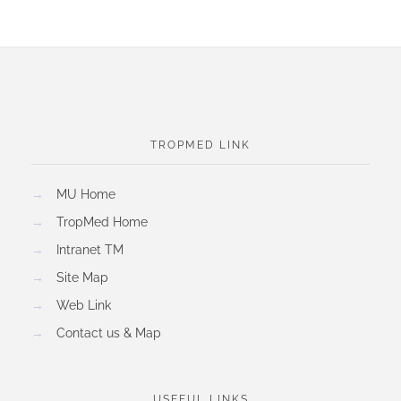
TROPMED LINK
→
MU Home
→
TropMed Home
→
Intranet TM
→
Site Map
→
Web Link
→
Contact us & Map
USEFUL LINKS