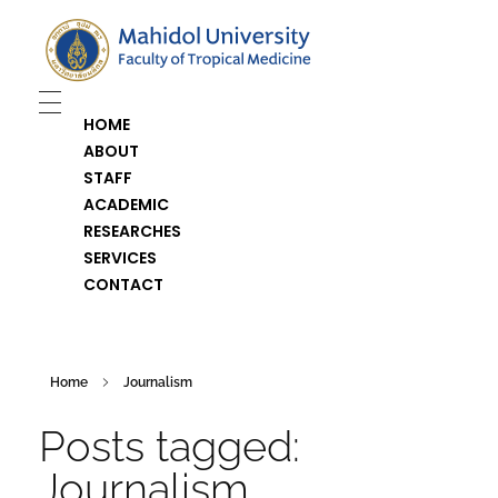
Department of Medical Entomology
Just another Faculty of Tropical Medicine Sites site
HOME
ABOUT
STAFF
ACADEMIC
RESEARCHES
SERVICES
CONTACT
Home
Journalism
Posts tagged:
Journalism