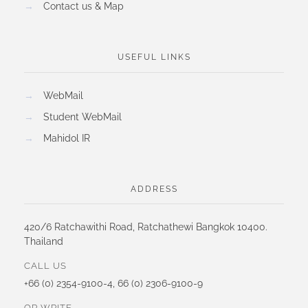
→
Contact us & Map
USEFUL LINKS
→
WebMail
→
Student WebMail
→
Mahidol IR
ADDRESS
420/6 Ratchawithi Road, Ratchathewi Bangkok 10400.
Thailand
CALL US
+66 (0) 2354-9100-4, 66 (0) 2306-9100-9
OR WRITE