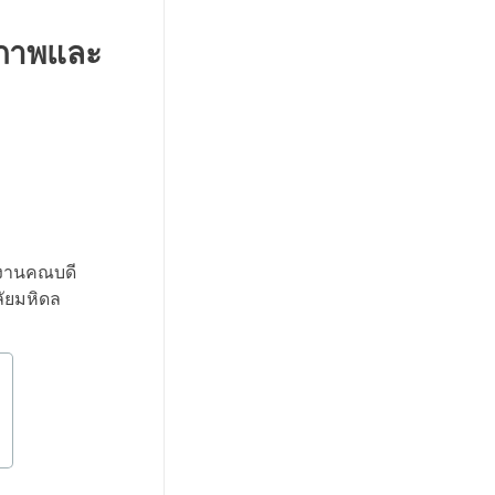
ยภาพและ
กงานคณบดี
ัยมหิดล