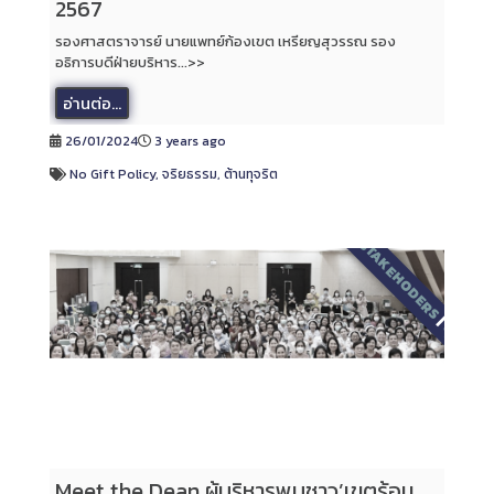
2567
รองศาสตราจารย์ นายแพทย์ก้องเขต เหรียญสุวรรณ รอง
อธิการบดีฝ่ายบริหาร...>>
อ่านต่อ...
26/01/2024
3 years ago
No Gift Policy
,
จริยธรรม
,
ต้านทุจริต
2567
|
STAKEHODERS
|
บุคลากร
Meet the Dean ผู้บริหารพบชาว’เขตร้อน