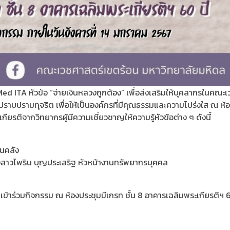
ITA หัวข้อ “จ่ายเงินหลวงถูกต้อง” เพื่อส่งเสริมให้บุคลากรในคณะเว
ปรามทุจริต เพื่อให้เป็นองค์กรที่มีคุณธรรมและความโปร่งใส ณ ห้อง
รติจากวิทยากรผู้มีความเชี่ยวชาญให้ความรู้หัวข้อต่าง ๆ ดังนี้
านคลัง
งสาวไพริน บุญประเสริฐ หัวหน้างานทรัพยากรบุคคล
้าร่วมกิจกรรม ณ ห้องประชุมมีเกรท ชั้น 8 อาคารเฉลิมพระเกียรติฯ 6