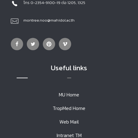
โทร 0-2354-9100-19 ต่อ 1205, 1325
montree.noo@mahidol.ac.th
Useful links
MU Home
TropMed Home
Web Mail
Intranet TM