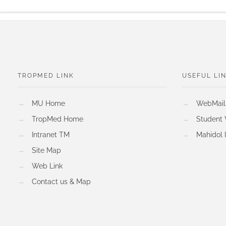
TROPMED LINK
USEFUL LI
→
MU Home
→
WebMail
→
TropMed Home
→
Student
→
Intranet TM
→
Mahidol 
→
Site Map
→
Web Link
→
Contact us & Map