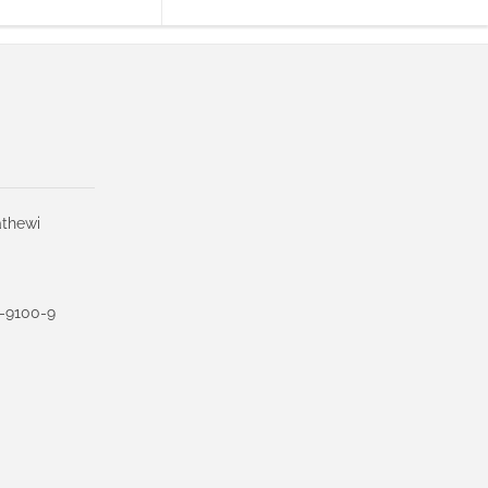
athewi
6-9100-9