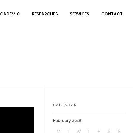
CADEMIC
RESEARCHES
SERVICES
CONTACT
CALENDAR
February 2016
M
T
W
T
F
S
S