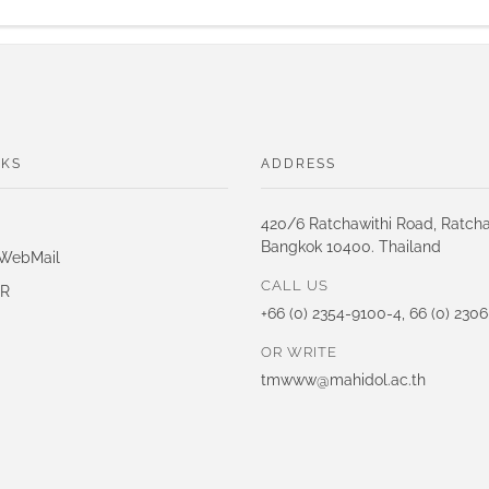
NKS
ADDRESS
420/6 Ratchawithi Road, Ratch
Bangkok 10400. Thailand
 WebMail
CALL US
IR
+66 (0) 2354-9100-4, 66 (0) 230
OR WRITE
tmwww@mahidol.ac.th