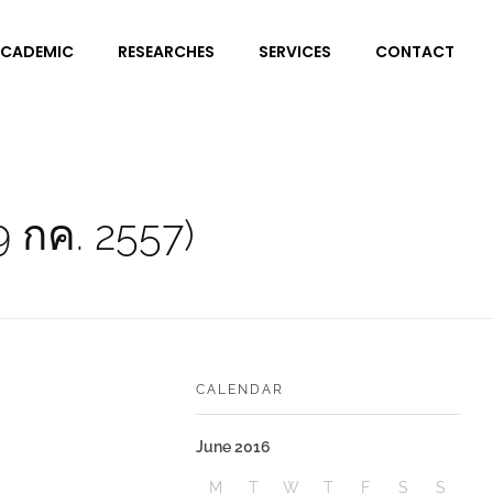
CADEMIC
RESEARCHES
SERVICES
CONTACT
9 กค. 2557)
CALENDAR
June 2016
M
T
W
T
F
S
S