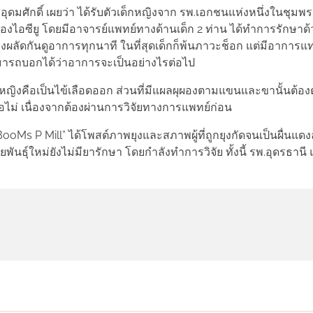
ุดมศักดิ์ เผยว่า ได้รับตัวเด็กหญิงจาก รพ.เอกชนแห่งหนึ่งในชุมพร เม
งไอซียู โดยมีอาจารย์แพทย์ทางด้านเด็ก 2 ท่าน ได้ทำการรักษาด
ต้องผลัดกันดูอาการทุกนาที ในที่สุดเด็กก็พ้นภาวะช็อก แต่มีอากา
ามารถบอกได้ว่าอาการจะเป็นอย่างไรต่อไป
ด็กหญิงคือเป็นไข้เลือดออก ส่วนที่มีแผลผุผองตามแขนและขานั้นต้
ือไม่ เนื่องจากต้องผ่านการวิจัยทางการแพทย์ก่อน
ื่อว่า “BooMs P Mill” ได้โพสต์ภาพยุงและสภาพผู้ที่ถูกยุงกัดจนเป็นผื่น
ยพันธุ์ใหม่ยังไม่มียารักษา โดยกำลังทำการวิจัย ทั้งนี้ รพ.อุดรธานี 