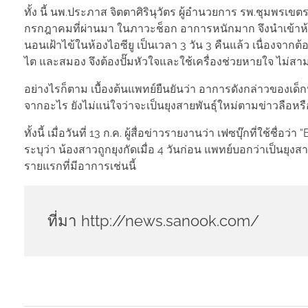
ทั้ง นี้ นพ.ประภาส จิตตาศิรินุวัตร ผู้อำนวยการ รพ.ชุมพรเขตรอ
กรกฎาคมที่ผ่านมา ในภาวะช็อก อาการหนักมาก จึงนำเข้าห้อ
นอนเฝ้าไข้ในห้องไอซียู เป็นเวลา 3 วัน 3 คืนแล้ว เนื่องจาก
ไต และสมอง จึงต้องปั๊มหัวใจและใช้เครื่องช่วยหายใจ ไม่ส
อย่างไรก็ตาม เบื้องต้นแพทย์ยืนยันว่า อาการดังกล่าวของเ
จากอะไร ยังไม่แน่ใจว่าจะเป็นยุงสายพันธุ์ใหม่ตามข่าวลือหร
ทั้งนี้ เมื่อวันที่ 13 ก.ค. ผู้สื่อข่าวรายงานว่า เฟซบุ๊กที่ใช้ช
ระบุว่า น้องสาวถูกยุงกัดเมื่อ 4 วันก่อน แพทย์บอกว่าเป็นยุงสา
รายแรกที่มีอาการเช่นนี้
ที่มา http://news.sanook.com/