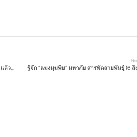
Nex
เตือนภัย! ‘แมลงกระเบื้อง’ นำโรคสู่คนได้ เจอแล้วต้องรีบกำจัด!