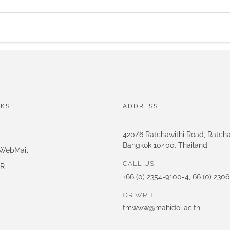
NKS
ADDRESS
420/6 Ratchawithi Road, Ratch
Bangkok 10400. Thailand
 WebMail
CALL US
IR
+66 (0) 2354-9100-4, 66 (0) 230
OR WRITE
tmwww@mahidol.ac.th