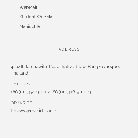
→
WebMail
→
Student WebMail
→
Mahidol IR
ADDRESS
420/6 Ratchawithi Road, Ratchathewi Bangkok 10400.
Thailand
CALL US
+66 (0) 2354-9100-4, 66 (0) 2306-9100-9
OR WRITE
tmwww@mahidol.ac.th