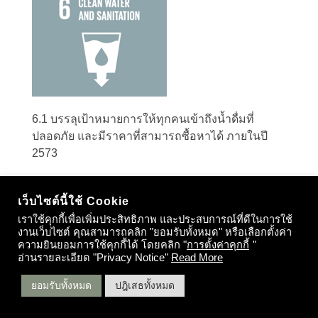
6.1 บรรลุเป้าหมายการให้ทุกคนเข้าถึงน้ำดื่มที่
ปลอดภัย และมีราคาที่สามารถซื้อหาได้ ภายในปี
2573
6.2 บรรลุเป้าหมายการให้ทุกคนเข้าถึงการ
เว็บไซต์นี้ใช้ Cookie
สุขาภิบาลและสุขอนามัยที่เพียงพอและเท่าเทียม และ
เราใช้คุกกี้เพื่อเพิ่มประสิทธิภาพ และประสบการณ์ที่ดีในการใช้
ยุติการขับถ่ายในที่โล่ง โดยให้ความสนใจเป็นพิเศษ
งานเว็บไซต์ คุณสามารถคลิก "ยอมรับทั้งหมด" หรือเลือกตั้งค่า
ต่อความต้องการของผู้หญิง เด็กหญิง และผู้ที่อยู่ใน
ความยินยอมการใช้คุกกี้ได้ โดยคลิก "
การตั้งค่าคุกกี้
"
สถานการณ์เปราะบาง ภายในปี 2573
อ่านรายละเอียด "Privacy Notice"
Read More
ยอมรับทั้งหมด
ปฎิเสธทั้งหมด
6.3 ปรับปรุงคุณภาพน้ำ โดยการลดมลพิษ ขจัดการ
ทิ้ง และลดการปล่อยสารเคมีอันตรายและวัตถุ