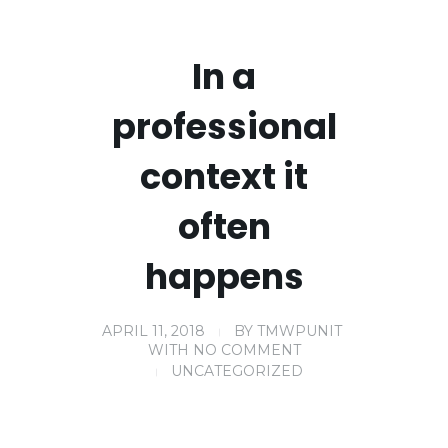
In a
professional
context it
often
happens
APRIL 11, 2018
BY
TMWPUNIT
WITH
NO COMMENT
UNCATEGORIZED