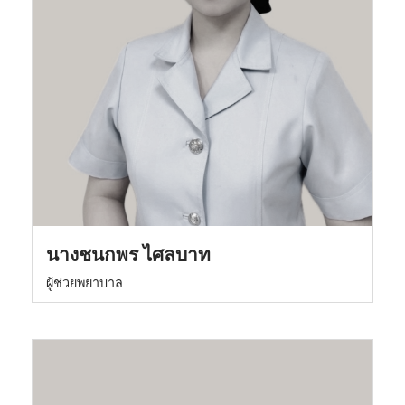
นางชนกพร ไศลบาท
ผู้ช่วยพยาบาล