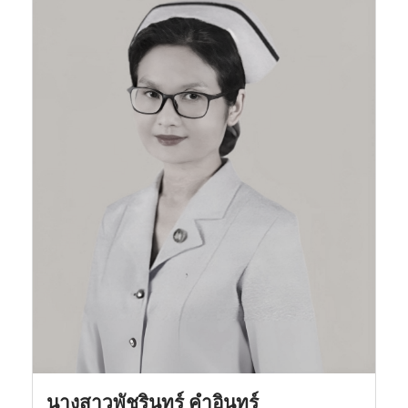
นางสาวพัชรินทร์ คำอินทร์