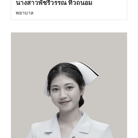
นางสาวพัชรีวรรณ ทิวถนอม
พยาบาล