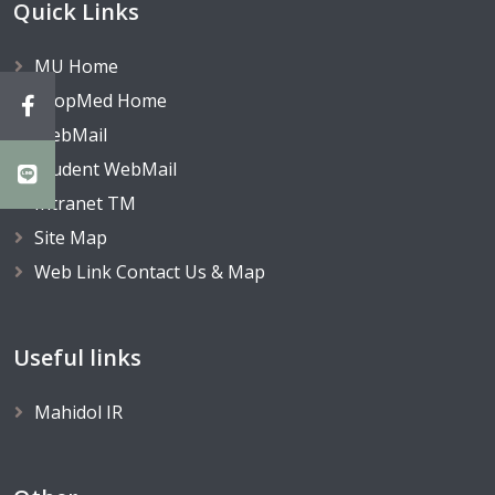
Quick Links
MU Home
TropMed Home
WebMail
Student WebMail
Intranet TM
Site Map
Web Link Contact Us & Map
Useful links
Mahidol IR