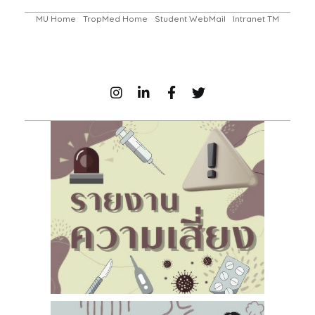
MU Home
TropMed Home
Student WebMail
Intranet TM