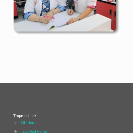
Tropmed Link
→
MU Home
→
TropMed Home