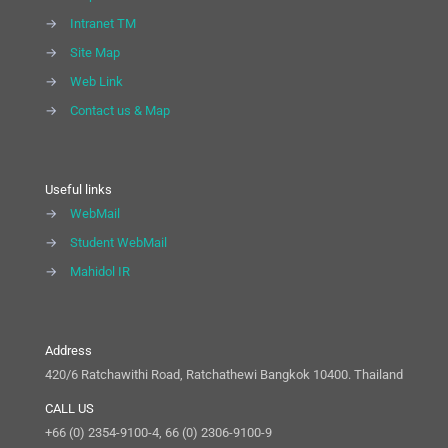
→
Intranet TM
→
Site Map
→
Web Link
→
Contact us & Map
Useful links
→
WebMail
→
Student WebMail
→
Mahidol IR
Address
420/6 Ratchawithi Road, Ratchathewi Bangkok 10400. Thailand
CALL US
+66 (0) 2354-9100-4, 66 (0) 2306-9100-9