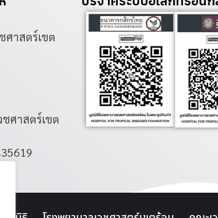
ห้
บริจาคระบบอิเล็กทรอนิกส
เวชศาสตร์เขต
เวชศาสตร์เขต
435619
มูลนิธิ
โรงพยาบาลเวชศาสตร์เขตร้อน
คณะเว