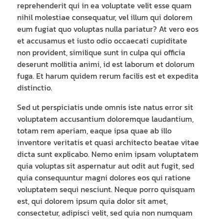
reprehenderit qui in ea voluptate velit esse quam
nihil molestiae consequatur, vel illum qui dolorem
eum fugiat quo voluptas nulla pariatur? At vero eos
et accusamus et iusto odio occaecati cupiditate
non provident, similique sunt in culpa qui officia
deserunt mollitia animi, id est laborum et dolorum
fuga. Et harum quidem rerum facilis est et expedita
distinctio.
Sed ut perspiciatis unde omnis iste natus error sit
voluptatem accusantium doloremque laudantium,
totam rem aperiam, eaque ipsa quae ab illo
inventore veritatis et quasi architecto beatae vitae
dicta sunt explicabo. Nemo enim ipsam voluptatem
quia voluptas sit aspernatur aut odit aut fugit, sed
quia consequuntur magni dolores eos qui ratione
voluptatem sequi nesciunt. Neque porro quisquam
est, qui dolorem ipsum quia dolor sit amet,
consectetur, adipisci velit, sed quia non numquam