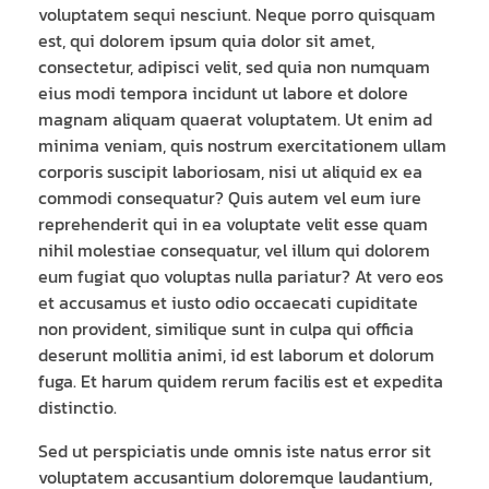
voluptatem sequi nesciunt. Neque porro quisquam
est, qui dolorem ipsum quia dolor sit amet,
consectetur, adipisci velit, sed quia non numquam
eius modi tempora incidunt ut labore et dolore
magnam aliquam quaerat voluptatem. Ut enim ad
minima veniam, quis nostrum exercitationem ullam
corporis suscipit laboriosam, nisi ut aliquid ex ea
commodi consequatur? Quis autem vel eum iure
reprehenderit qui in ea voluptate velit esse quam
nihil molestiae consequatur, vel illum qui dolorem
eum fugiat quo voluptas nulla pariatur? At vero eos
et accusamus et iusto odio occaecati cupiditate
non provident, similique sunt in culpa qui officia
deserunt mollitia animi, id est laborum et dolorum
fuga. Et harum quidem rerum facilis est et expedita
distinctio.
Sed ut perspiciatis unde omnis iste natus error sit
voluptatem accusantium doloremque laudantium,