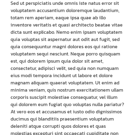
Sed ut perspiciatis unde omnis iste natus error sit
voluptatem accusantium doloremque laudantium,
totam rem aperiam, eaque ipsa quae ab illo
inventore veritatis et quasi architecto beatae vitae
dicta sunt explicabo. Nemo enim ipsam voluptatem
quia voluptas sit aspernatur aut odit aut fugit, sed
quia consequuntur magni dolores eos qui ratione
voluptatem sequi nesciunt. Neque porro quisquam
est, qui dolorem ipsum quia dolor sit amet,
consectetur, adipisci velit, sed quia non numquam
eius modi tempora incidunt ut labore et dolore
magnam aliquam quaerat voluptatem. Ut enim ad
minima veniam, quis nostrum exercitationem ullam
corporis suscipit molestiae consequatur, vel illum
qui dolorem eum fugiat quo voluptas nulla pariatur?
At vero eos et accusamus et iusto odio dignissimos
ducimus qui blanditiis praesentium voluptatum
deleniti atque corrupti quos dolores et quas
molestias excepturi sint occaecati cupiditate non