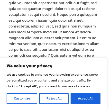
quia voluptas sit aspernatur aut odit aut fugit, sed
quia consequuntur magni dolores eos qui ratione
voluptatem sequi nesciunt. Neque porro quisquam
est, qui dolorem ipsum quia dolor sit amet,
consectetur, adipisci velit, sed quia non numquam
eius modi tempora incidunt ut labore et dolore
magnam aliquam quaerat voluptatem. Ut enim ad
minima veniam, quis nostrum exercitationem ullam
corporis suscipit laboriosam, nisi ut aliquid ex ea
commodi consequatur? Quis autem vel eum iure
reprehenderit qui in ea voluptate velit esse quam
We value your privacy
nihil molestiae consequatur, vel illum qui dolorem
eum fugiat quo voluptas nulla pariatur? At vero eos
We use cookies to enhance your browsing experience, serve
et accusamus et iusto odio occaecati cupiditate
personalized ads or content, and analyze our traffic. By
non provident, similique sunt in culpa qui officia
clicking "Accept All", you consent to our use of cookies.
deserunt mollitia animi, id est laborum et dolorum
fuga. Et harum quidem rerum facilis est et expedita
Customize
Reject All
Accept All
distinctio.