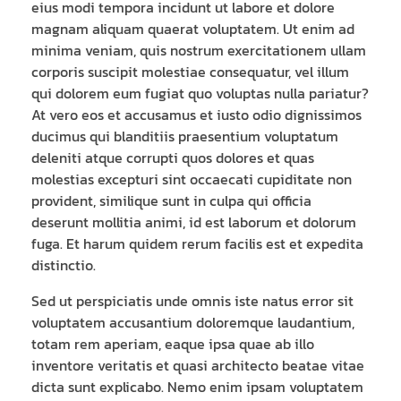
eius modi tempora incidunt ut labore et dolore
magnam aliquam quaerat voluptatem. Ut enim ad
minima veniam, quis nostrum exercitationem ullam
corporis suscipit molestiae consequatur, vel illum
qui dolorem eum fugiat quo voluptas nulla pariatur?
At vero eos et accusamus et iusto odio dignissimos
ducimus qui blanditiis praesentium voluptatum
deleniti atque corrupti quos dolores et quas
molestias excepturi sint occaecati cupiditate non
provident, similique sunt in culpa qui officia
deserunt mollitia animi, id est laborum et dolorum
fuga. Et harum quidem rerum facilis est et expedita
distinctio.
Sed ut perspiciatis unde omnis iste natus error sit
voluptatem accusantium doloremque laudantium,
totam rem aperiam, eaque ipsa quae ab illo
inventore veritatis et quasi architecto beatae vitae
dicta sunt explicabo. Nemo enim ipsam voluptatem