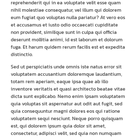
reprehenderit qui in ea voluptate velit esse quam
nihil molestiae consequatur, vel illum qui dolorem
eum fugiat quo voluptas nulla pariatur? At vero eos
et accusamus et iusto odio occaecati cupiditate
non provident, similique sunt in culpa qui officia
deserunt mollitia animi, id est laborum et dolorum
fuga. Et harum quidem rerum facilis est et expedita
distinctio.
Sed ut perspiciatis unde omnis iste natus error sit
voluptatem accusantium doloremque laudantium,
totam rem aperiam, eaque ipsa quae ab illo
inventore veritatis et quasi architecto beatae vitae
dicta sunt explicabo. Nemo enim ipsam voluptatem
quia voluptas sit aspernatur aut odit aut fugit, sed
quia consequuntur magni dolores eos qui ratione
voluptatem sequi nesciunt. Neque porro quisquam
est, qui dolorem ipsum quia dolor sit amet,
consectetur, adipisci velit, sed quia non numquam