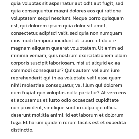
quia voluptas sit aspernatur aut odit aut fugit, sed
quia consequuntur magni dolores eos qui ratione
voluptatem sequi nesciunt. Neque porro quisquam
est, qui dolorem ipsum quia dolor sit amet,
consectetur, adipisci velit, sed quia non numquam
eius modi tempora incidunt ut labore et dolore
magnam aliquam quaerat voluptatem. Ut enim ad
minima veniam, quis nostrum exercitationem ullam
corporis suscipit laboriosam, nisi ut aliquid ex ea
commodi consequatur? Quis autem vel eum iure
reprehenderit qui in ea voluptate velit esse quam
nihil molestiae consequatur, vel illum qui dolorem
eum fugiat quo voluptas nulla pariatur? At vero eos
et accusamus et iusto odio occaecati cupiditate
non provident, similique sunt in culpa qui officia
deserunt mollitia animi, id est laborum et dolorum
fuga. Et harum quidem rerum facilis est et expedita
distinctio.