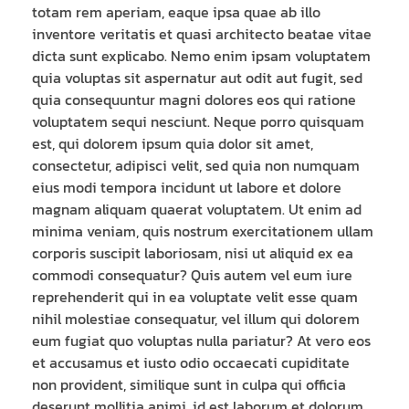
totam rem aperiam, eaque ipsa quae ab illo
inventore veritatis et quasi architecto beatae vitae
dicta sunt explicabo. Nemo enim ipsam voluptatem
quia voluptas sit aspernatur aut odit aut fugit, sed
quia consequuntur magni dolores eos qui ratione
voluptatem sequi nesciunt. Neque porro quisquam
est, qui dolorem ipsum quia dolor sit amet,
consectetur, adipisci velit, sed quia non numquam
eius modi tempora incidunt ut labore et dolore
magnam aliquam quaerat voluptatem. Ut enim ad
minima veniam, quis nostrum exercitationem ullam
corporis suscipit laboriosam, nisi ut aliquid ex ea
commodi consequatur? Quis autem vel eum iure
reprehenderit qui in ea voluptate velit esse quam
nihil molestiae consequatur, vel illum qui dolorem
eum fugiat quo voluptas nulla pariatur? At vero eos
et accusamus et iusto odio occaecati cupiditate
non provident, similique sunt in culpa qui officia
deserunt mollitia animi, id est laborum et dolorum