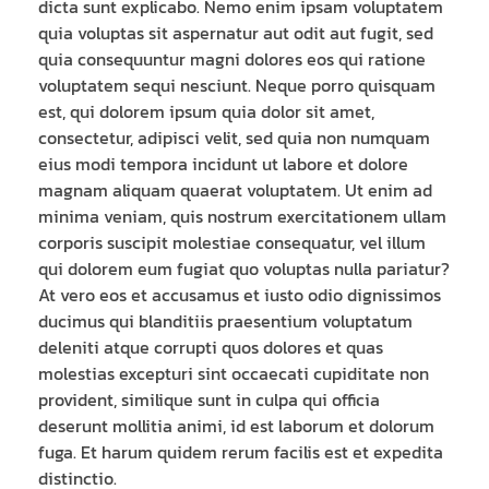
dicta sunt explicabo. Nemo enim ipsam voluptatem
quia voluptas sit aspernatur aut odit aut fugit, sed
quia consequuntur magni dolores eos qui ratione
voluptatem sequi nesciunt. Neque porro quisquam
est, qui dolorem ipsum quia dolor sit amet,
consectetur, adipisci velit, sed quia non numquam
eius modi tempora incidunt ut labore et dolore
magnam aliquam quaerat voluptatem. Ut enim ad
minima veniam, quis nostrum exercitationem ullam
corporis suscipit molestiae consequatur, vel illum
qui dolorem eum fugiat quo voluptas nulla pariatur?
At vero eos et accusamus et iusto odio dignissimos
ducimus qui blanditiis praesentium voluptatum
deleniti atque corrupti quos dolores et quas
molestias excepturi sint occaecati cupiditate non
provident, similique sunt in culpa qui officia
deserunt mollitia animi, id est laborum et dolorum
fuga. Et harum quidem rerum facilis est et expedita
distinctio.