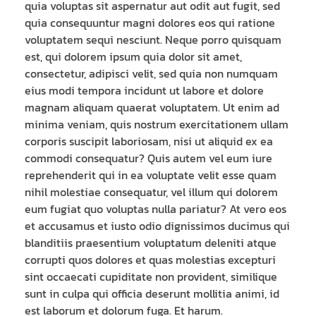
quia voluptas sit aspernatur aut odit aut fugit, sed
quia consequuntur magni dolores eos qui ratione
voluptatem sequi nesciunt. Neque porro quisquam
est, qui dolorem ipsum quia dolor sit amet,
consectetur, adipisci velit, sed quia non numquam
eius modi tempora incidunt ut labore et dolore
magnam aliquam quaerat voluptatem. Ut enim ad
minima veniam, quis nostrum exercitationem ullam
corporis suscipit laboriosam, nisi ut aliquid ex ea
commodi consequatur? Quis autem vel eum iure
reprehenderit qui in ea voluptate velit esse quam
nihil molestiae consequatur, vel illum qui dolorem
eum fugiat quo voluptas nulla pariatur? At vero eos
et accusamus et iusto odio dignissimos ducimus qui
blanditiis praesentium voluptatum deleniti atque
corrupti quos dolores et quas molestias excepturi
sint occaecati cupiditate non provident, similique
sunt in culpa qui officia deserunt mollitia animi, id
est laborum et dolorum fuga. Et harum.