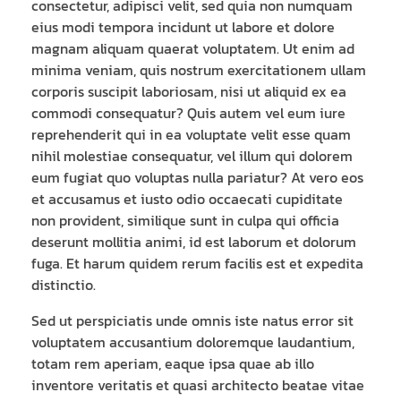
consectetur, adipisci velit, sed quia non numquam
eius modi tempora incidunt ut labore et dolore
magnam aliquam quaerat voluptatem. Ut enim ad
minima veniam, quis nostrum exercitationem ullam
corporis suscipit laboriosam, nisi ut aliquid ex ea
commodi consequatur? Quis autem vel eum iure
reprehenderit qui in ea voluptate velit esse quam
nihil molestiae consequatur, vel illum qui dolorem
eum fugiat quo voluptas nulla pariatur? At vero eos
et accusamus et iusto odio occaecati cupiditate
non provident, similique sunt in culpa qui officia
deserunt mollitia animi, id est laborum et dolorum
fuga. Et harum quidem rerum facilis est et expedita
distinctio.
Sed ut perspiciatis unde omnis iste natus error sit
voluptatem accusantium doloremque laudantium,
totam rem aperiam, eaque ipsa quae ab illo
inventore veritatis et quasi architecto beatae vitae