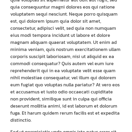
quia consequuntur magni dolores eos qui ratione
voluptatem sequi nesciunt. Neque porro quisquam
est, qui dolorem ipsum quia dolor sit amet,
consectetur, adipisci velit, sed quia non numquam
eius modi tempora incidunt ut labore et dolore
magnam aliquam quaerat voluptatem. Ut enim ad
minima veniam, quis nostrum exercitationem ullam
corporis suscipit laboriosam, nisi ut aliquid ex ea
commodi consequatur? Quis autem vel eum iure
reprehenderit qui in ea voluptate velit esse quam
nihil molestiae consequatur, vel illum qui dolorem
eum fugiat quo voluptas nulla pariatur? At vero eos
et accusamus et iusto odio occaecati cupiditate
non provident, similique sunt in culpa qui officia
deserunt mollitia animi, id est laborum et dolorum
fuga. Et harum quidem rerum facilis est et expedita
distinctio.
Sed ut perspiciatis unde omnis iste natus error sit