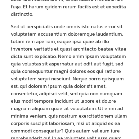
fuga. Et harum quidem rerum facilis est et expedita
distinctio.
Sed ut perspiciatis unde omnis iste natus error sit
voluptatem accusantium doloremque laudantium,
totam rem aperiam, eaque ipsa quae ab illo
inventore veritatis et quasi architecto beatae vitae
dicta sunt explicabo. Nemo enim ipsam voluptatem
quia voluptas sit aspernatur aut odit aut fugit, sed
quia consequuntur magni dolores eos qui ratione
voluptatem sequi nesciunt. Neque porro quisquam
est, qui dolorem ipsum quia dolor sit amet,
consectetur, adipisci velit, sed quia non numquam
eius modi tempora incidunt ut labore et dolore
magnam aliquam quaerat voluptatem. Ut enim ad
minima veniam, quis nostrum exercitationem ullam
corporis suscipit laboriosam, nisi ut aliquid ex ea
commodi consequatur? Quis autem vel eum iure
reprehenderit qui in ea voluptate velit esse quam