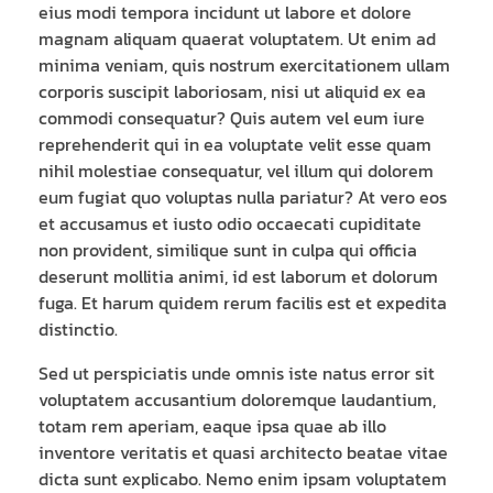
eius modi tempora incidunt ut labore et dolore
magnam aliquam quaerat voluptatem. Ut enim ad
minima veniam, quis nostrum exercitationem ullam
corporis suscipit laboriosam, nisi ut aliquid ex ea
commodi consequatur? Quis autem vel eum iure
reprehenderit qui in ea voluptate velit esse quam
nihil molestiae consequatur, vel illum qui dolorem
eum fugiat quo voluptas nulla pariatur? At vero eos
et accusamus et iusto odio occaecati cupiditate
non provident, similique sunt in culpa qui officia
deserunt mollitia animi, id est laborum et dolorum
fuga. Et harum quidem rerum facilis est et expedita
distinctio.
Sed ut perspiciatis unde omnis iste natus error sit
voluptatem accusantium doloremque laudantium,
totam rem aperiam, eaque ipsa quae ab illo
inventore veritatis et quasi architecto beatae vitae
dicta sunt explicabo. Nemo enim ipsam voluptatem