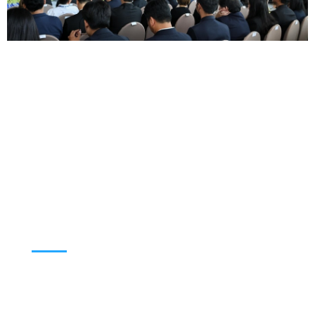
TROPMED LINKS
MU Home
Intranet TM