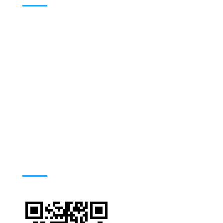
Address : 420/6 Ratchawithi Road,
Ratchathewi Bangkok 10400. Thailand
Phone: +66 (0) 2354-9100-4, 66 (0) 2306-
9100-9
Email: tmwww@mahidol.ac.th
TMNU LINE