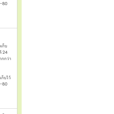
ง -80
ดเก็บ
ด้ 24
ากกว่า
ก็บไว้
ง -80