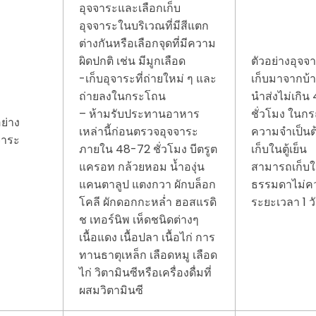
อุจจาระและเลือกเก็บ
อุจจาระในบริเวณที่มีสีแตก
ต่างกันหรือเลือกจุดที่มีความ
ผิดปกติ เช่น มีมูกเลือด
ตัวอย่างอุจจา
-เก็บอุจาระที่ถ่ายใหม่ ๆ และ
เก็บมาจากบ้
ถ่ายลงในกระโถน
นำส่งไม่เกิน 
– ห้ามรับประทานอาหาร
ชั่วโมง ในกร
อย่าง
เหล่านี้ก่อนตรวจอุจจาระ
ความจำเป็นต
จาระ
ภายใน 48-72 ชั่วโมง บีตรูต
เก็บในตู้เย็น
แครอท กล้วยหอม น้ำองุ่น
สามารถเก็บใ
แคนตาลูป แตงกวา ผักบล็อก
ธรรมดาไม่คว
โคลี ผักดอกกะหล่ำ ฮอสแรดิ
ระยะเวลา 1 ว
ช เทอร์นิพ เห็ดชนิดต่างๆ
เนื้อแดง เนื้อปลา เนื้อไก่ การ
ทานธาตุเหล็ก เลือดหมู เลือด
ไก่ วิตามินซีหรือเครื่องดื่มที่
ผสมวิตามินซี