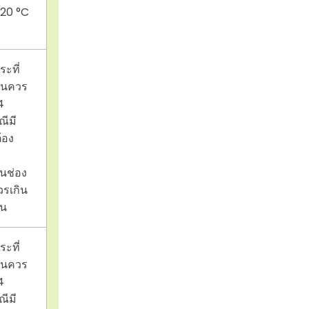
 -20 °C
ระที่
านควร
4
ณีมี
้อง
นช่อง
รเกิน
ัน
ระที่
านควร
4
ณีมี