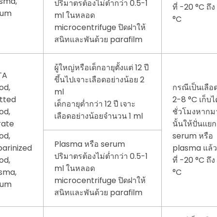
sma,
ปริมาตรต้องไม่ต่ำกว่า 0.5-1
ที่ -20 °C ถึ
rum
ml ในหลอด
°C
microcentrifuge ปิดฝาให้
สนิทและพันด้วย parafilm
ผู้ใหญ่หรือเด็กอายุตั้งแต่ 12 ปี
TA
ขึ้นไปเจาะเลือดอย่างน้อย 2
od,
กรณีเป็นเลือ
ml
tted
2-8 °C เก็บไ
เด็กอายุต่ำกว่า 12 ปี เจาะ
od,
ชั่วโมงหากม
เลือดอย่างน้อยจำนวน 1 ml
rate
นั้นให้ปั่นแยก
od,
serum หรือ
Plasma หรือ serum
arinized
plasma แล้วเ
ปริมาตรต้องไม่ต่ำกว่า 0.5-1
od,
ที่ -20 °C ถึ
ml ในหลอด
sma,
°C
microcentrifuge ปิดฝาให้
rum
สนิทและพันด้วย parafilm