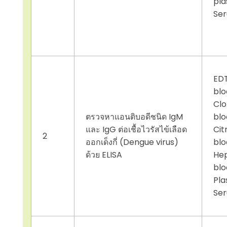
pla
Se
ED
blo
Clo
ตรวจหาแอนติบอดีชนิด IgM
blo
และ IgG ต่อเชื้อไวรัสไข้เลือด
Cit
2
ออกเด็งกี่ (Dengue virus)
blo
ด้วย ELISA
Hep
blo
Pla
Se