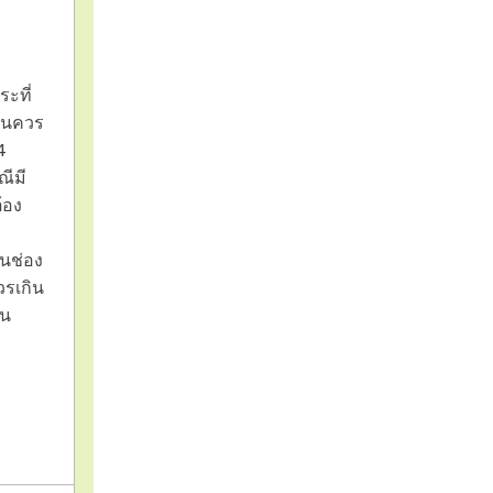
ระที่
านควร
4
ณีมี
้อง
นช่อง
รเกิน
ัน