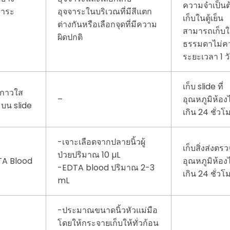
ความจำเป็นต
จาระ
อุจจาระในบริเวณที่มีสีแตก
เก็บในตู้เย็น
ต่างกันหรือเลือกจุดที่มีความ
สามารถเก็บใ
ผิดปกติ
ธรรมดาไม่คว
ระยะเวลา 1 ว
เก็บ slide ที่
ปกาวใส
–
อุณหภูมิห้องไ
บน slide
เกิน 24 ชั่วโ
-เจาะเลือดจากปลายนิ้วผู้
เก็บสิ่งส่งตรวจ
ป่วยปริมาณ 10 µL
TA Blood
อุณหภูมิห้องไ
-EDTA blood ปริมาณ 2-3
เกิน 24 ชั่วโ
mL
-ประมาณขนาดนิ้วหัวแม่มือ
โดยให้กระจายเก็บให้ทั่วก้อน