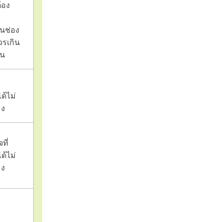
้อง
นช่อง
รเกิน
ัน
ด้ไม่
มง
ที่
ด้ไม่
มง