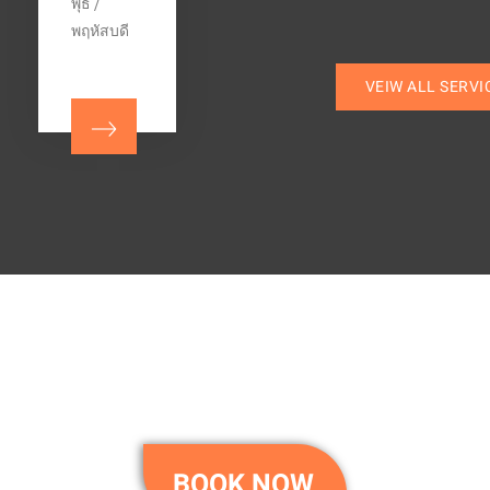
พุธ /
พฤหัสบดี
VEIW ALL SERVI
BOOK NOW