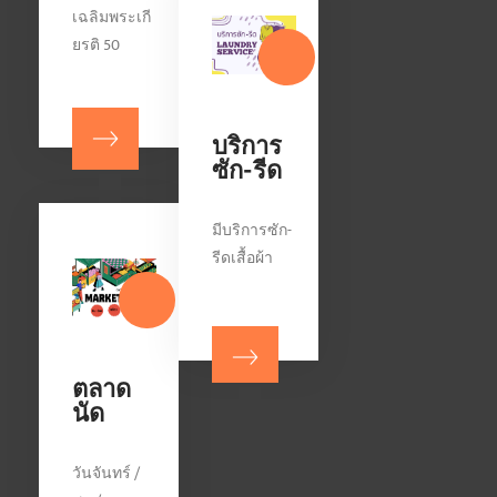
เฉลิมพระเกี
ยรติ 50
บริการ
ซัก-รีด
มีบริการซัก-
รีดเสื้อผ้า
ตลาด
นัด
วันจันทร์ /