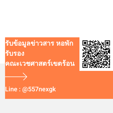
รับข้อมูลข่าวสาร หอพัก
รับรอง
คณะเวชศาสตร์เขตร้อน
Line : @557nexgk