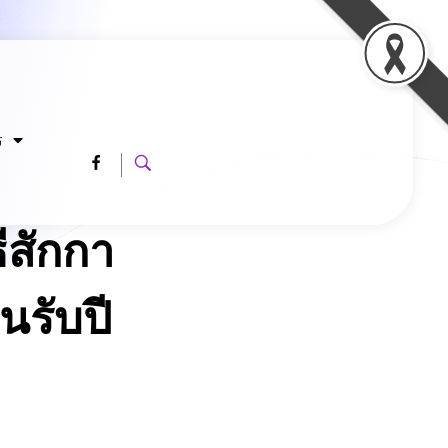
ร
ีสักกา
อนรับปี