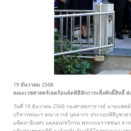
19 ธันวาคม 2568
คณะเวชศาสตร์เขตร้อนจัดพิธีสักการะสิ่งศักดิ์สิทธิ์ ส่
วันที่ 19 ธันวาคม 2568 รองศาสตราจารย์ นายแพทย์วี
บริหารคณะฯ คณาจารย์ บุคลากร ประกอบพิธีบูชาศ
มหิตลาธิเบศร อดุลยเดชวิกรม พระบรมราชชนก จากน
บดินทรเชษฐภคินี องค์อุปถัมภ์มูลนิธิโรงพยาบาลเวชศา