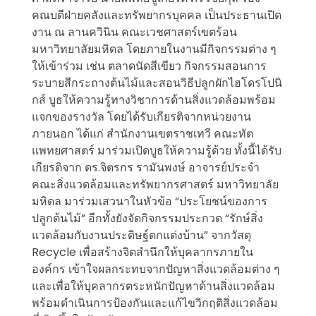
คณบดีฝ่ายคลังและทรัพยากรบุคคล เป็นประธานเปิด
งาน ณ ลานควินิน คณะเวชศาสตร์เขตร้อน
มหาวิทยาลัยมหิดล โดยภายในงานมีกิจกรรมต่าง ๆ
ให้เข้าร่วม เช่น ตลาดนัดสีเขียว กิจกรรมสอนการ
ระบายสีกระถางต้นไม้และสอนวิธีปลูกผักไฮโดรโปนิ
กส์ บูธให้ความรู้ทางวิชาการด้านสิ่งแวดล้อมพร้อม
แจกของรางวัล โดยได้รับเกียรติจากหน่วยงาน
ภายนอก ได้แก่ สำนักงานเขตราชเทวี คณะทัต
แพทยศาสตร์ มาร่วมเปิดบูธให้ความรู้ด้วย ทั้งนี้ได้รับ
เกียรติจาก ดร.จิตรกร รามันพงษ์ อาจารย์ประจำ
คณะสิ่งแวดล้อมและทรัพยากรศาสตร์ มหาวิทยาลัย
มหิดล มาร่วมเสวนาในหัวข้อ “ประโยชน์ของการ
ปลูกต้นไม้” อีกทั้งยังจัดกิจกรรมประกวด “รักษ์สิ่ง
แวดล้อมกับงานประดิษฐ์ตกแต่งบ้าน” จากวัสดุ
Recycle เพื่อสร้างจิตสำนึกให้บุคลากรภายใน
องค์กร เข้าใจผลกระทบจากปัญหาสิ่งแวดล้อมต่าง ๆ
และเพื่อให้บุคลากรตระหนักปัญหาด้านสิ่งแวดล้อม
พร้อมดำเนินการป้องกันและแก้ไขวิกฤติสิ่งแวดล้อม