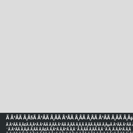
Ã Â¹ÂÃ Â¸Â§Ã Â¹ÂÃ Â¸ÂÃ Â¹ÂÃ Â¸ÂÃ Â¸ÂÃ Â¹ÂÃ Â¸ÂÃ Â¸Â
Ã Â¹ÂÃ Â¸Â£Ã Â¸Â²Ã Â¹ÂÃ Â¸ÂÃ Â¹ÂÃ Â¸ÂÃ Â¸Â¸Ã Â¸ÂÃ Â¸ÂÃ Â¸ÂµÃ Â¹ÂÃ Â¹ÂÃ Â
´Ã Â¹ÂÃ Â¸Â¡Ã Â¸ÂÃ Â¸Â£Ã Â¸Â°Ã Â¸ÂªÃ Â¸Â´Ã Â¸ÂÃ Â¸ÂÃ Â¸Â´Ã Â¸ Ã Â¸Â²Ã Â¸Â