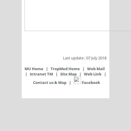
​Last update : 07 July 2018
MU Home
|
TropMed Home
|
Web Mail
|
Intranet TM
|
Site Map
|
Web Link
|
Contact us & Map
|
​ Facebook