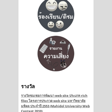
รางวัล
รางวัลชมเชยการพัฒนา web site ประเภท rich
files โครงการประกวด web site มหาวิทยาลัย
มหิดล ประจำปี 2553 (Mahidol University Web
Contest 2010)