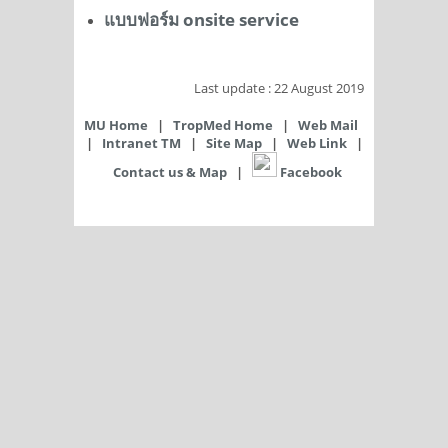
แบบฟอร์ม
onsite service
​Last update : 22 August 2019
MU Home
|
TropMed Home
|
Web Mail
|
Intranet TM
|
Site Map
|
Web Link
|
Contact us & Map
|
​ Facebook