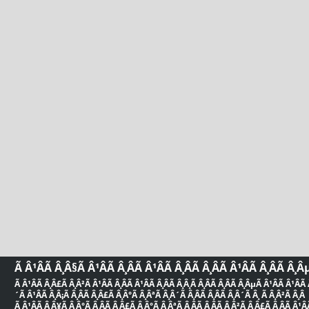
Ã Â¹ÂÃ Â¸Â§Ã Â¹ÂÃ Â¸ÂÃ Â¹ÂÃ Â¸ÂÃ Â¸ÂÃ Â¹ÂÃ Â¸ÂÃ Â¸Â
Ã Â¹ÂÃ Â¸Â£Ã Â¸Â²Ã Â¹ÂÃ Â¸ÂÃ Â¹ÂÃ Â¸ÂÃ Â¸Â¸Ã Â¸ÂÃ Â¸ÂÃ Â¸ÂµÃ Â¹ÂÃ Â¹ÂÃ Â
´Ã Â¹ÂÃ Â¸Â¡Ã Â¸ÂÃ Â¸Â£Ã Â¸Â°Ã Â¸ÂªÃ Â¸Â´Ã Â¸ÂÃ Â¸ÂÃ Â¸Â´Ã Â¸ Ã Â¸Â²Ã Â¸Â
Ã Â¹ÂÃ Â¸Â¥Ã Â¸Â°Ã Â¸ÂÃ Â¸Â£Ã Â¸Â°Ã Â¸ÂªÃ Â¸ÂÃ Â¸ÂÃ Â¸Â²Ã Â¸Â£Ã Â¸ÂÃ Â¹ÂÃ 