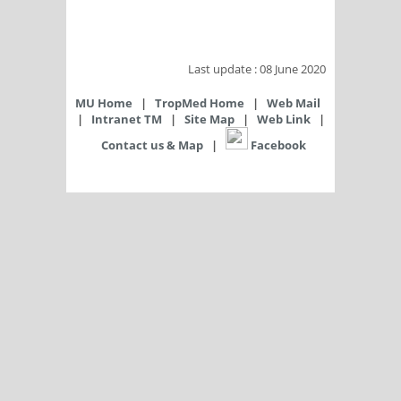
​Last update : 08 June 2020
MU Home
|
TropMed Home
|
Web Mail
|
Intranet TM
|
Site Map
|
Web Link
|
Contact us & Map
|
​ Facebook