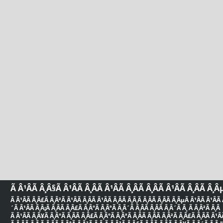
Ã Â¹ÂÃ Â¸Â§Ã Â¹ÂÃ Â¸ÂÃ Â¹ÂÃ Â¸ÂÃ Â¸ÂÃ Â¹ÂÃ Â¸ÂÃ Â¸Â
Ã Â¹ÂÃ Â¸Â£Ã Â¸Â²Ã Â¹ÂÃ Â¸ÂÃ Â¹ÂÃ Â¸ÂÃ Â¸Â¸Ã Â¸ÂÃ Â¸ÂÃ Â¸ÂµÃ Â¹ÂÃ Â¹ÂÃ Â
´Ã Â¹ÂÃ Â¸Â¡Ã Â¸ÂÃ Â¸Â£Ã Â¸Â°Ã Â¸ÂªÃ Â¸Â´Ã Â¸ÂÃ Â¸ÂÃ Â¸Â´Ã Â¸ Ã Â¸Â²Ã Â¸Â
Ã Â¹ÂÃ Â¸Â¥Ã Â¸Â°Ã Â¸ÂÃ Â¸Â£Ã Â¸Â°Ã Â¸ÂªÃ Â¸ÂÃ Â¸ÂÃ Â¸Â²Ã Â¸Â£Ã Â¸ÂÃ Â¹ÂÃ 