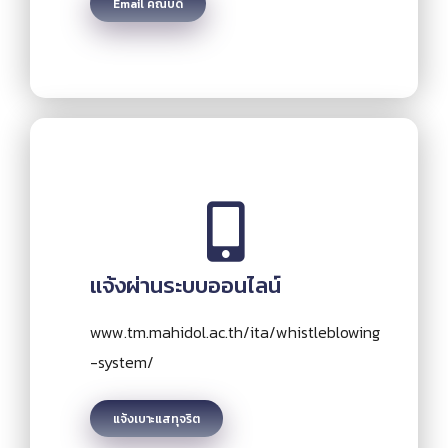
Email คณบดี
แจ้งผ่านระบบออนไลน์
www.tm.mahidol.ac.th/ita/whistleblowing
-system/
แจ้งเบาะแสทุจริต