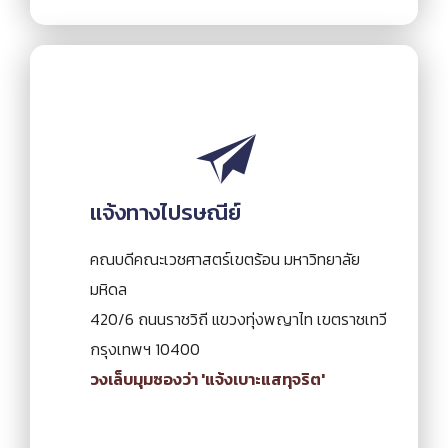
แจ้งทางไปรษณีย์
คณบดีคณะเวชศาสตร์เขตร้อน มหาวิทยาลัย
มหิดล
420/6 ถนนราชวิถี แขวงทุ่งพญาไท เขตราชเทวี
กรุงเทพฯ 10400
วงเล็บมุมซองว่า 'แจ้งเบาะแสทุจริต'