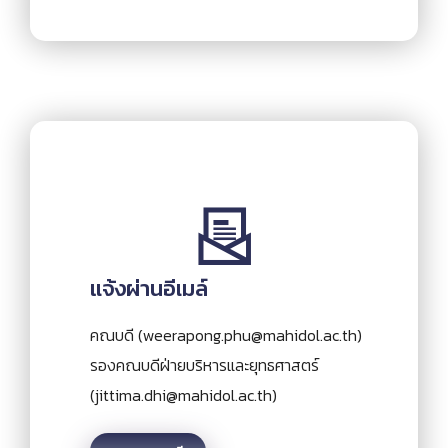
แจ้งผ่านอีเมล์
คณบดี (
weerapong.phu@mahidol.ac.th
)
รองคณบดีฝ่ายบริหารและยุทธศาสตร์
(
jittima.dhi@mahidol.ac.th
)