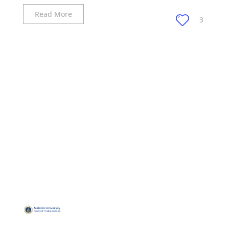
Read More
3
QUICK
USEFUL
MUHBS
Address: