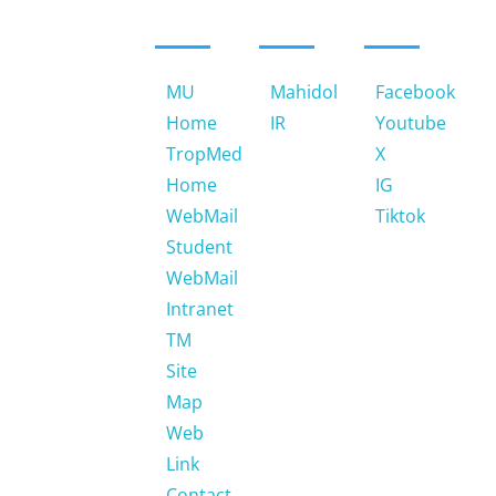
LINKS
LINKS
LINKS
420/6
Ratchawithi
Road,
Ratchathewi
MU
Mahidol
Facebook
Bangkok
Home
IR
Youtube
10400.
TropMed
X
Thailand
Home
IG
Email:
WebMail
Tiktok
jtnotemu@gmail.com
Student
WebMail
Phone:
Intranet
66 (0)
2354-
TM
9100-
Site
4, 66
Map
(0)
Web
2306-
Link
9100-
Contact