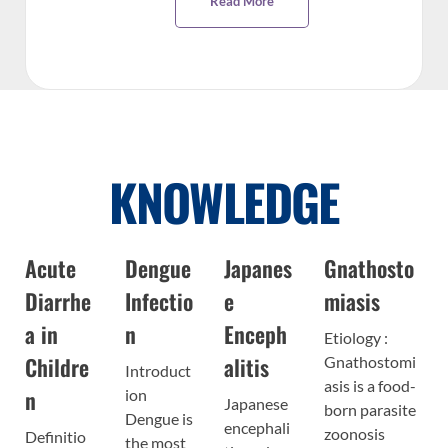
Read More
KNOWLEDGE
Acute
Dengue
Japanes
Gnathosto
Ka
Diarrhe
Infectio
e
miasis
ki
a in
n
Enceph
di
Etiology :
Childre
alitis
Gnathostomi
Introduct
Kaw
asis is a food-
n
ion
dis
Japanese
born parasite
Dengue is
(KD
encephali
zoonosis
Definitio
the most
acu