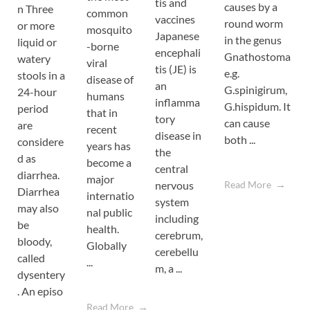
tis and
causes by a
n Three
common
feb
vaccines
round worm
or more
mosquito
sys
Japanese
in the genus
liquid or
-borne
vas
encephali
Gnathostoma
watery
viral
of
tis (JE) is
e.g.
stools in a
disease of
chi
an
G.spinigirum,
24-hour
humans
. It
inflamma
G.hispidum. It
period
that in
lea
tory
can cause
are
recent
cau
disease in
both ...
considere
years has
acq
the
d as
become a
hea
central
diarrhea.
major
dis
nervous
Read More
Diarrhea
internatio
chi
system
may also
nal public
wor
including
be
health.
e. 
cerebrum,
bloody,
Globally
f ...
cerebellu
called
...
m, a ...
dysentery
. An episo
Rea
...
Read More