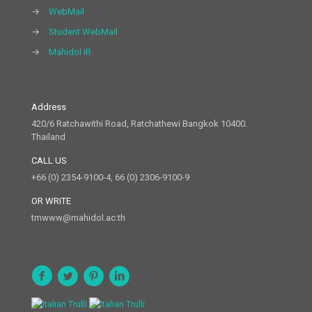
→
WebMail
→
Student WebMail
→
Mahidol IR
Address
420/6 Ratchawithi Road, Ratchathewi Bangkok 10400.
Thailand
CALL US
+66 (0) 2354-9100-4, 66 (0) 2306-9100-9
OR WRITE
tmwww@mahidol.ac.th