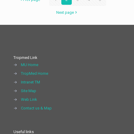
Next page
Tropmed Link
→
MU Home
→
TropMed Home
→
Intranet TM
→
Site Map
→
Web Link
→
Contact us & Map
Useful links