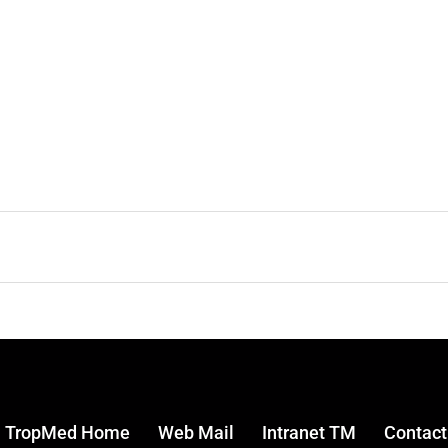
TropMed Home
Web Mail
Intranet TM
Contac