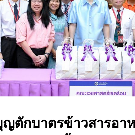
ำบุญตักบาตรข้าวสารอาห