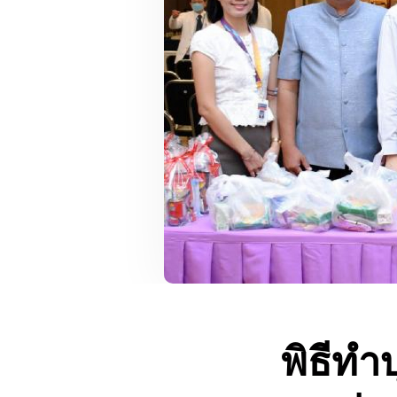
พิธีท