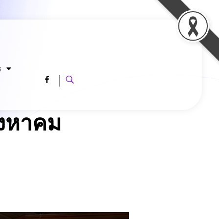
ร
ิงหาคม