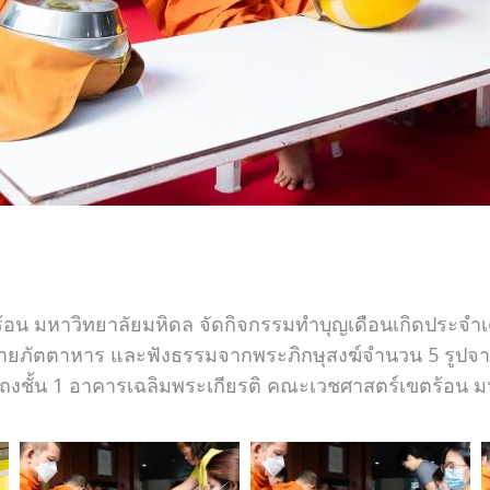
้อน มหาวิทยาลัยมหิดล จัดกิจกรรมทำบุญเดือนเกิดประจำเดื
ถวายภัตตาหาร และฟังธรรมจากพระภิกษุสงฆ์จำนวน 5 รูปจาก
ณโถงชั้น 1 อาคารเฉลิมพระเกียรติ คณะเวชศาสตร์เขตร้อน 