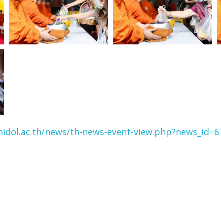
idol.ac.th/news/th-news-event-view.php?news_id=6