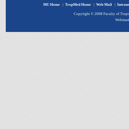
MU Home
|
TropMed Home
|
Web Mail
|
Intran
Copyright © 2008 Faculty of Tropic
Webmast