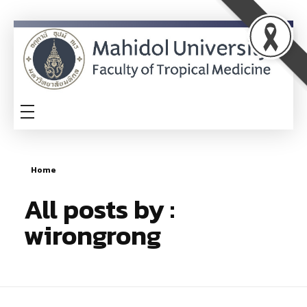
ITA
TM-ITA
Home
All posts by :
wirongrong