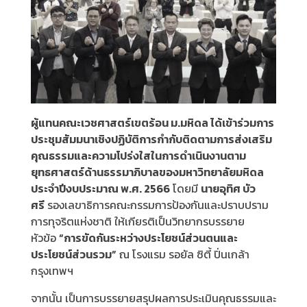
ผู้แทนคณะเวชศาสตร์เขตร้อน ม.มหิดล ได้เข้าร่วมการ
ประชุมสัมมนาเชิงปฏิบัติการกำกับติดตามการส่งเสริม
คุณธรรมและความโปร่งใสในการดำเนินงานตาม
ยุทธศาสตร์ด้านธรรมาภิบาลของมหาวิทยาลัยมหิดล
ประจำปีงบประมาณ พ.ศ. 2566
โดยมี
นายอุทิศ บัว
ศรี
รองเลขาธิการคณะกรรมการป้องกันและปราบปราม
การทุจริตแห่งชาติ ให้เกียรติเป็นวิทยากรบรรยาย
หัวข้อ
“การขัดกันระหว่างประโยชน์ส่วนตนและ
ประโยชน์ส่วนรวม”
ณ โรงแรม รอยัล ซิตี้ ปิ่นเกล้า
กรุงเทพฯ
จากนั้น เป็นการบรรยายสรุปผลการประเมินคุณธรรมและ