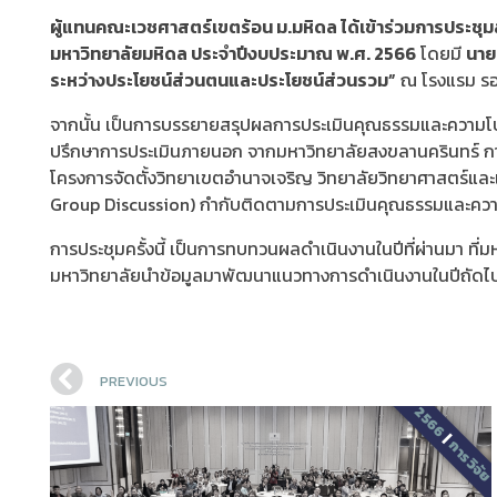
ผู้แทนคณะเวชศาสตร์เขตร้อน ม.มหิดล ได้เข้าร่วมการประช
มหาวิทยาลัยมหิดล ประจำปีงบประมาณ พ.ศ. 2566
โดยมี
นายอ
ระหว่างประโยชน์ส่วนตนและประโยชน์ส่วนรวม”
ณ โรงแรม รอยั
จากนั้น เป็นการบรรยายสรุปผลการประเมินคุณธรรมและความโป
ปรึกษาการประเมินภายนอก จากมหาวิทยาลัยสงขลานครินทร์ การเ
โครงการจัดตั้งวิทยาเขตอำนาจเจริญ วิทยาลัยวิทยาศาสตร์แล
Group Discussion) กำกับติดตามการประเมินคุณธรรมและควา
การประชุมครั้งนี้ เป็นการทบทวนผลดำเนินงานในปีที่ผ่านมา ที
มหาวิทยาลัยนำข้อมูลมาพัฒนาแนวทางการดำเนินงานในปีถัดไปให้
PREVIOUS
2566
|
การวิจัย