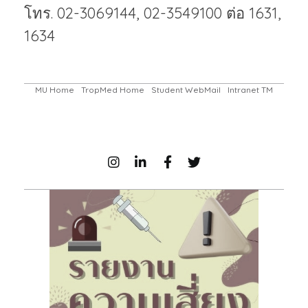
โทร. 02-3069144, 02-3549100 ต่อ 1631,
1634
MU Home
TropMed Home
Student WebMail
Intranet TM