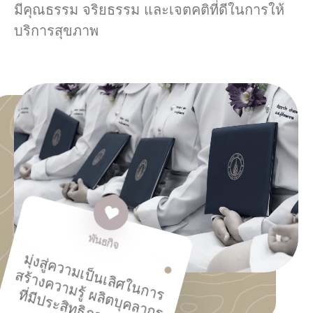
มีคุณธรรม จริยธรรม และเจตคติที่ดีในการให้
บริการสุขภาพ
พันธกิจ
มุ่
ง
สู่
ค
ว
า
ม
น
เลิ
ศ
ใ
น
ก
า
ร้
า
ง
ค
ว
า
ม
รู้
ลิ
ต
บุ
ค
ล
า
ก
ร
มี
ป
ร
ะ
สิ
ท
ธิ
ภ
า
พ
สู่
สั
ง
ค
เป็
ส
ร
ผ
ที่
ม