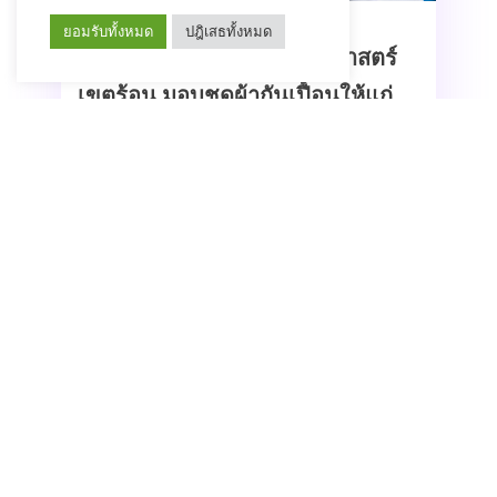
ยอมรับทั้งหมด
ปฎิเสธทั้งหมด
สวัสดิการเพิ่มเติม คณะเวชศาสตร์
Read More
เขตร้อน มอบชุดผ้ากันเปื้อนให้แก่
ร้านค้าคณะเวชศาสตร์เขตร้อน
Read More
คณะเวชศาสตร์เขตร้อน
มหาวิทยาลัยมหิดล จัดอบรม “เขต
ร้อน อาหารปลอดภัย อร่อย และใส่ใจ