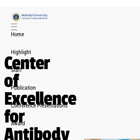
Center of Excellence for Antibody Research
Just another Faculty of Tropical Medicine Sites site
Home
Highlight
Center
Staff
of
Publication
Excellence
Conference Presentations
for
Award
Antibody