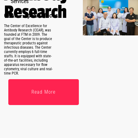
Services
Research
CEAR – special focus
The Center of Excellence for
Antibody Research (CEAR), was
founded at FTM in 2009. The
goal of the Center is to produce
therapeutic products against
infectious diseases. The Center
currently employs 6 full-time
staffs. It is equipped with state-
of-the-art facilities, including
apparatus necessary for flow
cytometry, viral culture and real-
time PCR.
Read More