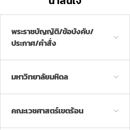
น่าสนใจ
พระราชบัญญัติ/ข้อบังคับ/
ประกาศ/คำสั่ง
มหาวิทยาลัยมหิดล
» พระราชกฤษฎีกาจัดตั้งคณะ
อายุรศาสตร์เขตร้อน และวิทยาศาสตร์
การแพทย์ ในมหาวิทยาลัย
คณะเวชศาสตร์เขตร้อน
» ประกาศมหาวิทยาลัยมหิดล เรื่อง
แพทยศาสตร์ พ.ศ. 2503 (ชื่อเดิมของ
หลักเกณฑ์การใช้ตราสัญลักษณ์ ชื่อ