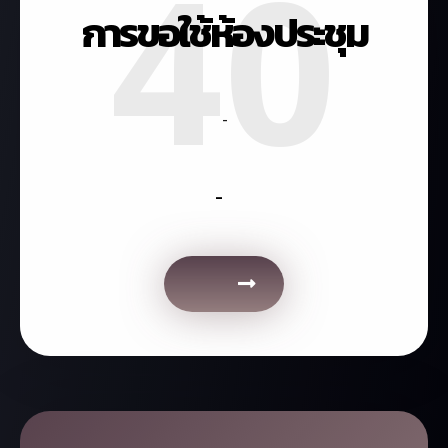
40
» ประกาศมหาวิทยาลัยมหิดล เรื่อง
การขอใช้ห้องประชุม
พยาบาล (ฉบับที่ 2) พ.ศ. 2567
»
GDCC คู่มือประกอบการอบรมระบบ
รูปแบบเอกสาร หัวจดหมาย และตรา
e-office ระบบสารบรรณ
» คำสั่งคณะเวชศาสตร์เขตร้อน เรื่อง
สัญลักษณ์ พ.ศ. 2562
-
มอบหมายอำนาจหน้าที่ให้รองคณบดี
»
GDCC คู่มือผู้กรองงาน
ฝ่ายต่างๆ และผู้อำนวยการโรง
-
»
GDCC คู่มือแฟ้มไฟล์
พยาบาล พ.ศ. 2566
» คำสั่งคณะเวชศาสตร์เขตร้อน เรื่อง
แต่งตั้งผู้ช่วยคณบดี และมอบหมาย
หน้าที่การปฏิบัติงาน พ.ศ. 2566