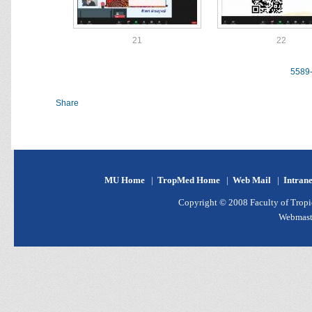
21
22
5589-
Share
MU Home
|
TropMed Home
|
Web Mail
|
Intran
Copyright © 2008 Faculty of Tropic
Webmast