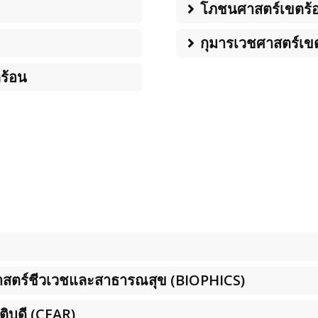
โภชนศาสตร์เขตร้
กุมารเวชศาสตร์เข
ร้อน
าสตร์ชีวเวชและสาธารณสุข (BIOPHICS)
ติบดี (CEAR)