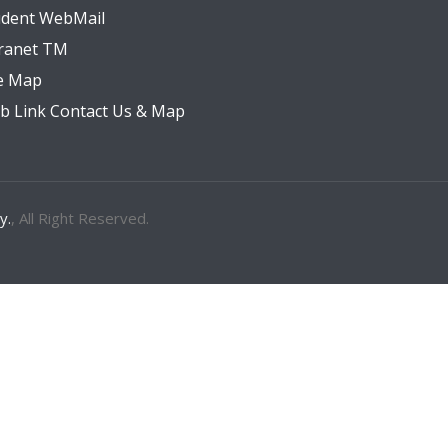
udent WebMail
tranet TM
te Map
b Link Contact Us & Map
y.
, All Right Reserved.