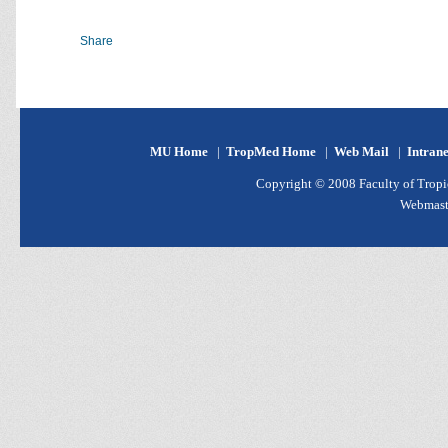
Share
MU Home
|
TropMed Home
|
Web Mail
|
Intran
Copyright © 2008 Faculty of Tropic
Webmast