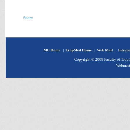
Share
MU Home
|
TropMed Home
|
Web Mail
|
Intran
Copyright © 2008 Faculty of Tropic
Webmast