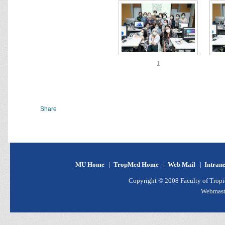
1
Share
MU Home
|
TropMed Home
|
Web Mail
|
Intran
Copyright © 2008 Faculty of Tropic
Webmast