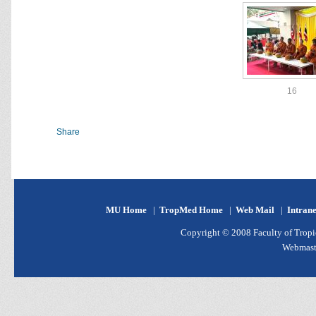
16
Share
MU Home
|
TropMed Home
|
Web Mail
|
Intran
Copyright © 2008 Faculty of Tropic
Webmast