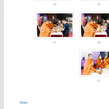
33
34
37
38
41
Share