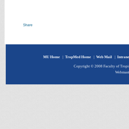
Share
MU Home
|
TropMed Home
|
Web Mail
|
Intran
Copyright © 2008 Faculty of Tropic
Webmast