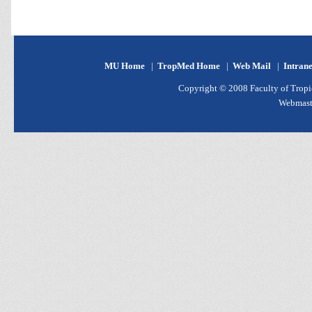
MU Home
|
TropMed Home
|
Web Mail
|
Intran
Copyright © 2008 Faculty of Tropic
Webmast