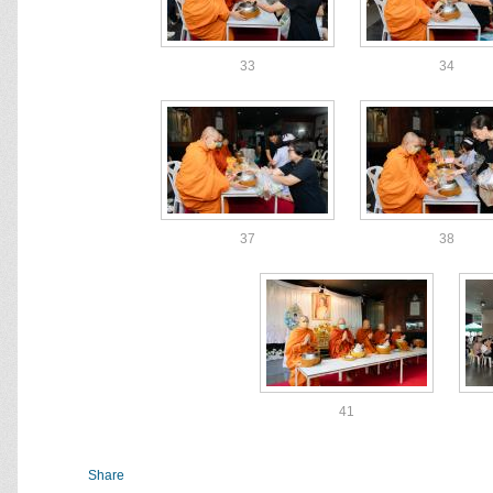
33
34
37
38
41
Share