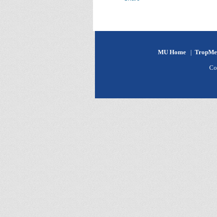
MU Home
|
TropMe
Co