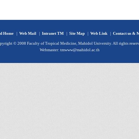
d Home
|
Web Mail
|
Intranet TM
|
Site Map
|
Web Link
|
Contact us & 
pyright © 2008 Faculty of Tropical Medicine, Mahidol University. All rights reserv
Webmaster:
tmwww@mahidol.ac.th