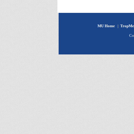
MU Home
|
TropMe
Co