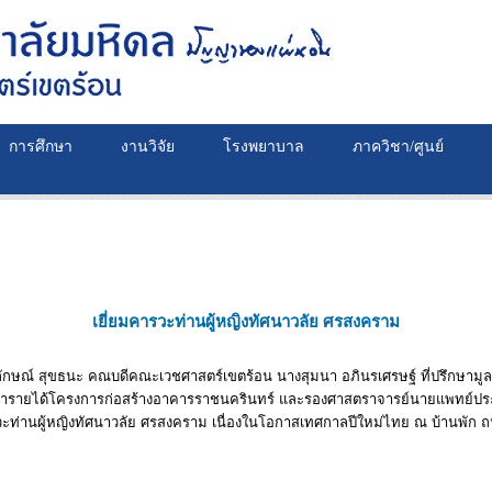
การศึกษา
งานวิจัย
โรงพยาบาล
ภาควิชา/ศูนย์
เยี่ยมคารวะท่านผู้หญิงทัศนาวลัย ศรสงคราม
ักษณ์ สุขธนะ คณบดีคณะเวชศาสตร์เขตร้อน นางสุมนา อภินรเศรษฐ์ ที่ปรึกษามู
หารายได้โครงการก่อสร้างอาคารราชนครินทร์ และรองศาสตราจารย์นายแพทย์ประ
ะท่านผู้หญิงทัศนาวลัย ศรสงคราม เนื่องในโอกาสเทศกาลปีใหม่ไทย ณ บ้านพัก 