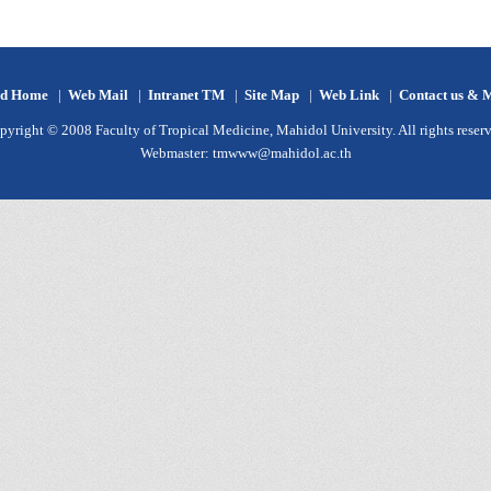
d Home
|
Web Mail
|
Intranet TM
|
Site Map
|
Web Link
|
Contact us & 
pyright © 2008 Faculty of Tropical Medicine, Mahidol University. All rights reserv
Webmaster:
tmwww@mahidol.ac.th